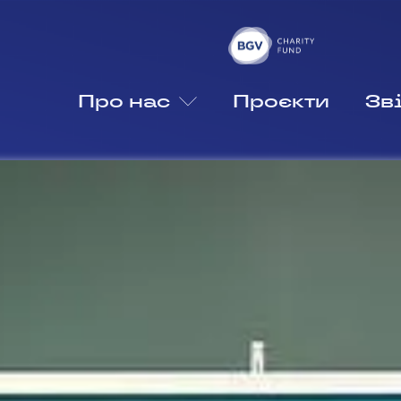
Про нас
Проєкти
Зві