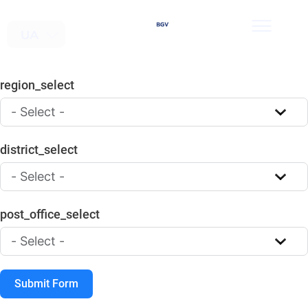
UA
EN
region_select
district_select
post_office_select
Submit Form