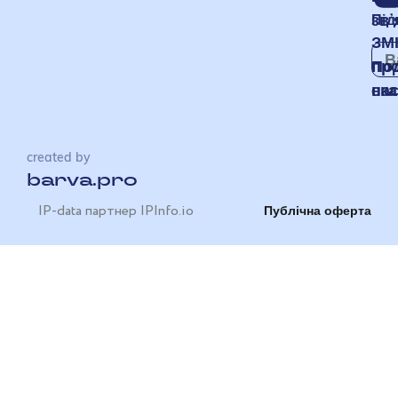
звʼ
Під
ЗМ
пр
По
на
ска
created by
barva.pro
IP-data партнер IPInfo.io
Публічна оферта