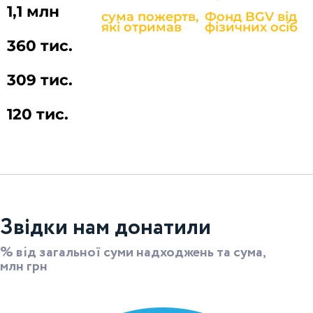
1,1 млн
сума пожертв,
Фонд BGV від
які отримав
фізичних осіб
360 тис.
309 тис.
120 тис.
Звідки нам донатили
% від загальної суми надходжень та сума,
млн грн