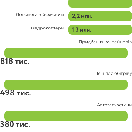
Допомога військовим
2,2 млн.
Квадрокоптери
1,3 млн.
Придбання контейнерів
818 тис.
Печі для обігріву
498 тис.
Автозапчастини
380 тис.