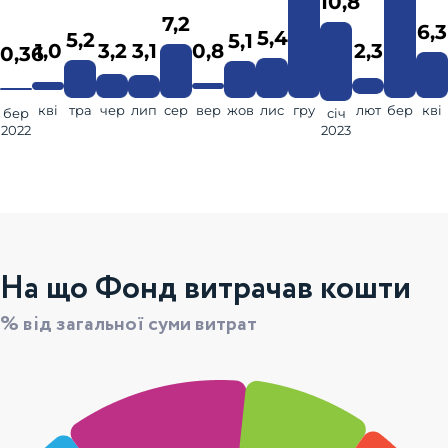
10,8
7,2
6,3
5,4
5,2
5,1
1,0
3,2
3,1
0,8
2,3
0,36
кві
тра
чер
лип
сер
вер
жов
лис
гру
лют
бер
кві
бер
січ
2022
2023
На що Фонд витрачав кошти
% від загальної суми витрат