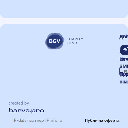
Зві
До
Но
Зв
звʼ
Під
ЗМ
пр
По
на
ска
created by
barva.pro
IP-data партнер IPInfo.io
Публічна оферта