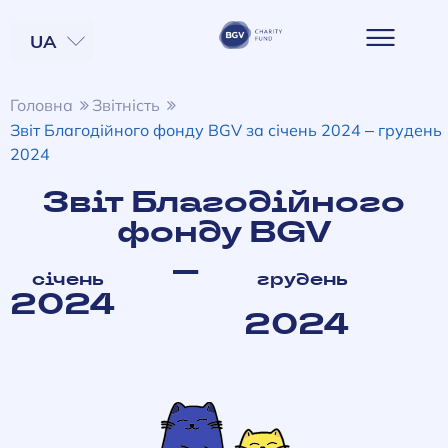
UA
EN
Головна
Звітність
Звіт Благодійного фонду BGV за січень 2024 – грудень
2024
Звіт Благодійного
фонду BGV
–
січень
грудень
2024
2024