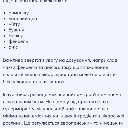
під час вагітності включають:
ромашку
липовий цвіт
м’яту
бузину
мелісу
фенхель
аніс
Важливо звертати увагу на дозування, наприклад,
чаю з фенхелю та анісом, тому що споживання
великої кількості лікарських трав може викликати
біль у животі та інші скарги.
Існує також різниця між звичайним трав’яним чаєм і
лікувальним чаєм. На відміну від простого чаю з
супермаркету, лікувальний чай завжди містить
мінімальний вміст тих чи інших інгредієнтів лікарської
рослини. Це регулюється європейським та німецьким