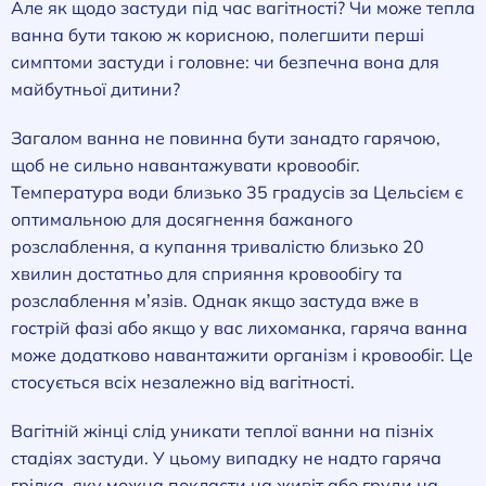
Але як щодо застуди під час вагітності? Чи може тепла
ванна бути такою ж корисною, полегшити перші
симптоми застуди і головне: чи безпечна вона для
майбутньої дитини?
Загалом ванна не повинна бути занадто гарячою,
щоб не сильно навантажувати кровообіг.
Температура води близько 35 градусів за Цельсієм є
оптимальною для досягнення бажаного
розслаблення, а купання тривалістю близько 20
хвилин достатньо для сприяння кровообігу та
розслаблення м’язів. Однак якщо застуда вже в
гострій фазі або якщо у вас лихоманка, гаряча ванна
може додатково навантажити організм і кровообіг. Це
стосується всіх незалежно від вагітності.
Вагітній жінці слід уникати теплої ванни на пізніх
стадіях застуди. У цьому випадку не надто гаряча
грілка, яку можна покласти на живіт або груди на