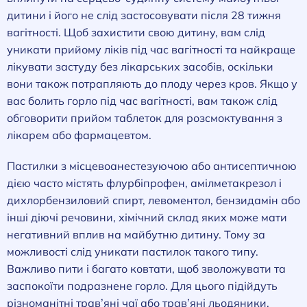
дитини і його не слід застосовувати після 28 тижня
вагітності. Щоб захистити свою дитину, вам слід
уникати прийому ліків під час вагітності та найкраще
лікувати застуду без лікарських засобів, оскільки
вони також потрапляють до плоду через кров. Якщо у
вас болить горло під час вагітності, вам також слід
обговорити прийом таблеток для розсмоктування з
лікарем або фармацевтом.
Пастилки з місцевоанестезуючою або антисептичною
дією часто містять флурбіпрофен, амілметакрезол і
дихлорбензиловий спирт, левоментол, бензидамін або
інші діючі речовини, хімічний склад яких може мати
негативний вплив на майбутню дитину. Тому за
можливості слід уникати пастилок такого типу.
Важливо пити і багато ковтати, щоб зволожувати та
заспокоїти подразнене горло. Для цього підійдуть
різноманітні трав’яні чаї або трав’яні льодяники.