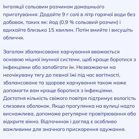
Інгаляції сольовим розчином домашнього
приготування: Додайте 9 г солі в літр гарячої води без
добавок, таких як: йод (0,9 % сольовий розчин) і
вдихайте близько 15 хвилин. Потім вмийте і висушіть
обличчя.
Загалом збалансоване харчування вважається
основою міцної імунної системи, щоб краще боротися з
інфекціями або запобігати їм. Незважаючи на
неочікувану тягу до певної їжі під час вагітності,
збалансоване та здорове харчування також може
допомогти вам краще боротися з інфекціями.
Достатня кількість свіжого повітря підтримує вологість
слизових оболонок. Якщо прогулянка на вулиці надто
виснажлива, допоможе регулярне провітрювання або
відкрите вікно. Відпочинок і догляд є особливо
важливими для значного прискорення одужання.