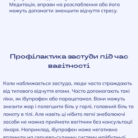
Медитація, вправи на розслаблення або йога
можуть допомогти зменшити відчуття стресу.
Профілактика застуди під час
вагітності
Коли наближається застуда, люди часто страждають
від типового відчуття втоми. Часто допомагають такі
ліки, як ібупрофен або парацетамол. Вони можуть
знизити жар і полегшити біль у горлі, головний біль та
ломоту в тілі. Але навіть ці нібито легкі знеболюючі
засоби не можна приймати вагітним без консультації
лікаря. Наприклад, ібупрофен може негативно
вплинути на серцево-судинну систему майбутньої