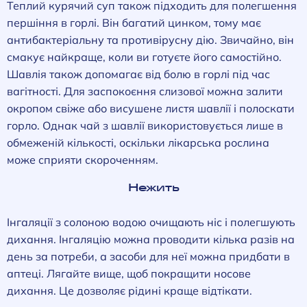
Теплий курячий суп також підходить для полегшення
першіння в горлі. Він багатий цинком, тому має
антибактеріальну та противірусну дію. Звичайно, він
смакує найкраще, коли ви готуєте його самостійно.
Шавлія також допомагає від болю в горлі під час
вагітності. Для заспокоєння слизової можна залити
окропом свіже або висушене листя шавлії і полоскати
горло. Однак чай з шавлії використовується лише в
обмеженій кількості, оскільки лікарська рослина
може сприяти скороченням.
Нежить
Інгаляції з солоною водою очищають ніс і полегшують
дихання. Інгаляцію можна проводити кілька разів на
день за потреби, а засоби для неї можна придбати в
аптеці. Лягайте вище, щоб покращити носове
дихання. Це дозволяє рідині краще відтікати.