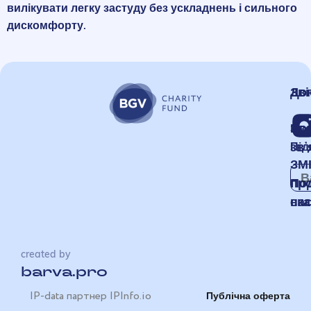
вилікувати легку застуду без ускладнень і сильного
дискомфорту.
Зві
До
Но
Зв
звʼ
Під
ЗМ
пр
По
на
ска
created by
barva.pro
IP-data партнер IPInfo.io
Публічна оферта