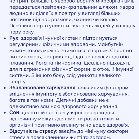
на грип. Більшість хвороботворних мікроорганізмів
передається повітряно-крапельним шляхом, хвора
людина виділяє їх в повітря у вигляді більших
частинок під час розмови, чхання чи кашлю.
Особливо варто уникати скупчень людей у холодну
пору року.
Рух:
здоров’я імунної системи підтримується
регулярними фізичними вправами. Майбутнім
мамам також можна займатися спортом. Спорт на
витривалість, наприклад, їзда на велосипеді або
плавання, йога та гімнастика, ідеально підходять
для підтримання фізичної форми, а отже, й імунної
системи. З іншого боку, слід уникати великого
спорту.
Збалансоване харчування:
важливим фактором
зміцнення імунітету є збалансоване харчування,
багате вітамінами. Дієтичні добавки не є
адекватною заміною здорового харчування.
Сон:
достатній сон і регулярні перерви для
відпочинку можуть допомогти розвантажити
організм і позитивно вплинути на ваше здоров’я.
Відсутність стресу:
зведіть до мінімуму фактори
стресу в повсякденному житті та загалом.