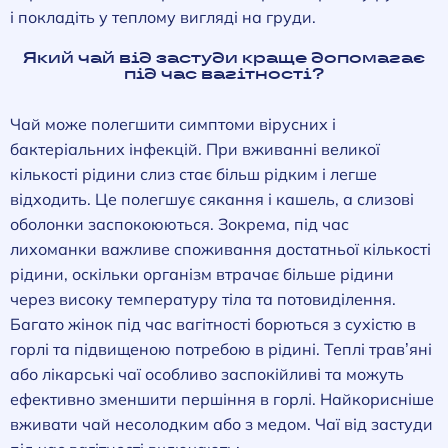
і покладіть у теплому вигляді на груди.
Який чай від застуди краще допомагає
під час вагітності?
Чай може полегшити симптоми вірусних і
бактеріальних інфекцій. При вживанні великої
кількості рідини слиз стає більш рідким і легше
відходить. Це полегшує сякання і кашель, а слизові
оболонки заспокоюються. Зокрема, під час
лихоманки важливе споживання достатньої кількості
рідини, оскільки організм втрачає більше рідини
через високу температуру тіла та потовиділення.
Багато жінок під час вагітності борються з сухістю в
горлі та підвищеною потребою в рідині. Теплі трав’яні
або лікарські чаї особливо заспокійливі та можуть
ефективно зменшити першіння в горлі. Найкорисніше
вживати чай несолодким або з медом. Чаї від застуди