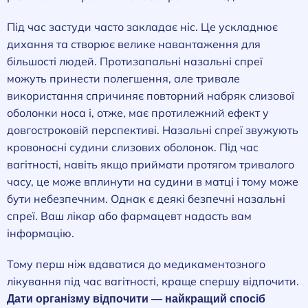
Під час застуди часто закладає ніс. Це ускладнює
дихання та створює велике навантаження для
більшості людей. Протизапальні назальні спреї
можуть принести полегшення, але тривале
використання спричиняє повторний набряк слизової
оболонки носа і, отже, має протилежний ефект у
довгостроковій перспективі. Назальні спреї звужують
кровоносні судини слизових оболонок. Під час
вагітності, навіть якщо приймати протягом тривалого
часу, це може вплинути на судини в матці і тому може
бути небезпечним. Однак є деякі безпечні назальні
спреї. Ваш лікар або фармацевт надасть вам
інформацію.
Тому перш ніж вдаватися до медикаментозного
лікування під час вагітності, краще спершу відпочити.
Дати організму відпочити — найкращий спосіб