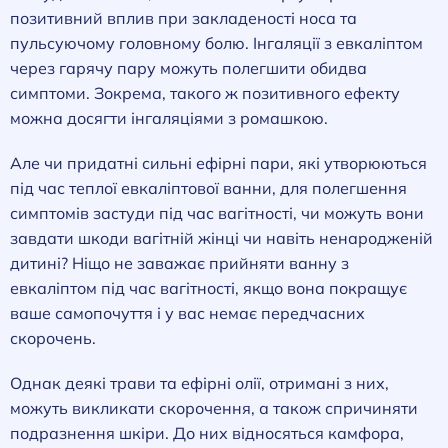
позитивний вплив при закладеності носа та
пульсуючому головному болю. Інгаляції з евкаліптом
через гарячу пару можуть полегшити обидва
симптоми. Зокрема, такого ж позитивного ефекту
можна досягти інгаляціями з ромашкою.
Але чи придатні сильні ефірні пари, які утворюються
під час теплої евкаліптової ванни, для полегшення
симптомів застуди під час вагітності, чи можуть вони
завдати шкоди вагітній жінці чи навіть ненародженій
дитині? Ніщо не заважає прийняти ванну з
евкаліптом під час вагітності, якщо вона покращує
ваше самопочуття і у вас немає передчасних
скорочень.
Однак деякі трави та ефірні олії, отримані з них,
можуть викликати скорочення, а також спричиняти
подразнення шкіри. До них відносяться камфора,