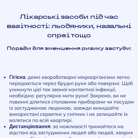
Лікарські засоби під час
вагітності: льодяники, назальні
спреї тощо
Поради для зменшення ризику застуди:
Гігієна:
деякі хвороботворні мікроорганізми легко
передаються через брудні руки або поверхні. Щоб
уникнути цієї так званої контактної інфекції,
необхідно: регулярно мити руки! Зокрема, ви не
повинні ділитися столовими приборами чи посудом
із застудженою людиною, завжди викидайте
використані серветки у смітник і не залишайте їх
валятися по всій квартирі.
Дистанціювання:
за можливості тримайтеся на
відстані від застуджених людей або людей, хворих