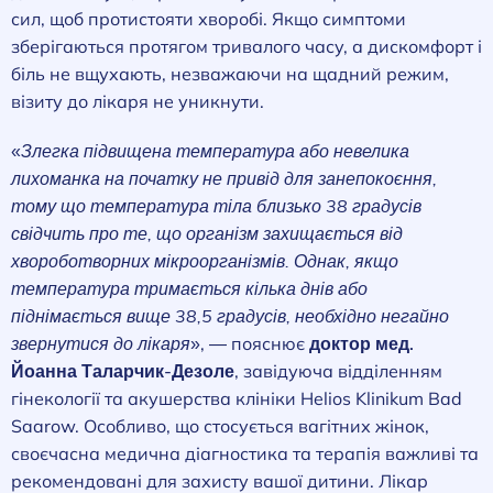
сил, щоб протистояти хворобі. Якщо симптоми
зберігаються протягом тривалого часу, а дискомфорт і
біль не вщухають, незважаючи на щадний режим,
візиту до лікаря не уникнути.
«
Злегка підвищена температура або невелика
лихоманка на початку не привід для занепокоєння,
тому що температура тіла близько 38 градусів
свідчить про те, що організм захищається від
хвороботворних мікроорганізмів. Однак, якщо
температура тримається кілька днів або
піднімається вище 38,5 градусів, необхідно негайно
звернутися до лікаря
», — пояснює
доктор мед.
Йоанна Таларчик-Дезоле
, завідуюча відділенням
гінекології та акушерства клініки Helios Klinikum Bad
Saarow. Особливо, що стосується вагітних жінок,
своєчасна медична діагностика та терапія важливі та
рекомендовані для захисту вашої дитини. Лікар