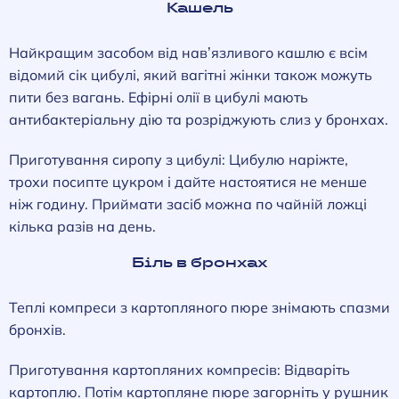
Кашель
Найкращим засобом від нав’язливого кашлю є всім
відомий сік цибулі, який вагітні жінки також можуть
пити без вагань. Ефірні олії в цибулі мають
антибактеріальну дію та розріджують слиз у бронхах.
Приготування сиропу з цибулі: Цибулю наріжте,
трохи посипте цукром і дайте настоятися не менше
ніж годину. Приймати засіб можна по чайній ложці
кілька разів на день.
Біль в бронхах
Теплі компреси з картопляного пюре знімають спазми
бронхів.
Приготування картопляних компресів: Відваріть
картоплю. Потім картопляне пюре загорніть у рушник