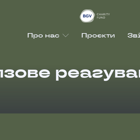
Про нас
Проєкти
Зві
изове реагува