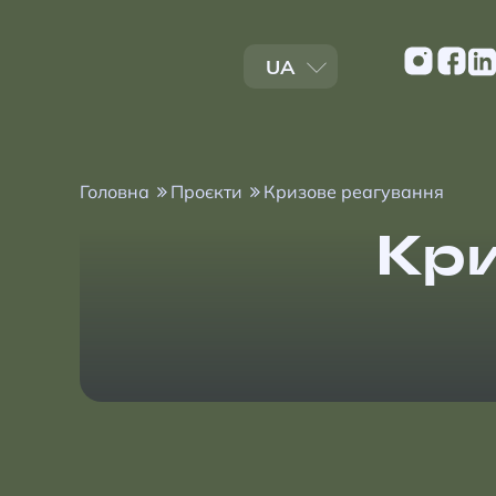
UA
EN
Головна
Проєкти
Кризове реагування
Кр