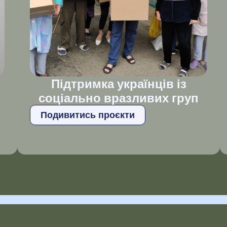
Підтримка українців із
соціально вразливих груп
Подивитись проєкти