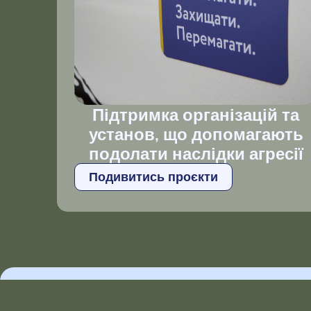
Підтримка організацій та
установ, що допомагають
подолати наслідки агресії
Подивитись проєкти