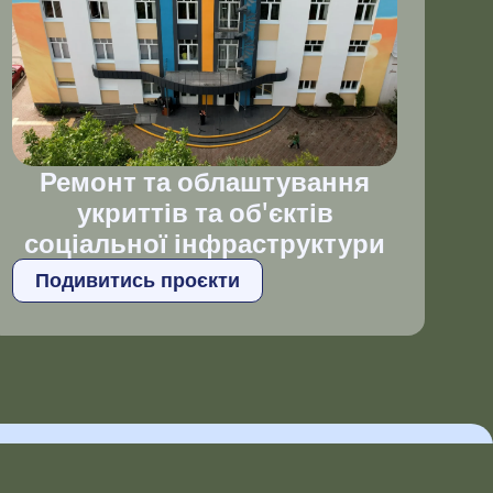
Ремонт та облаштування
укриттів та об'єктів
соціальної інфраструктури
Подивитись проєкти