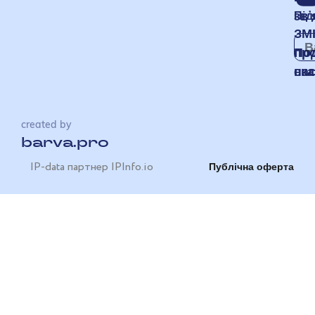
звʼ
Під
ЗМ
пр
По
на
ска
created by
barva.pro
IP-data партнер IPInfo.io
Публічна оферта