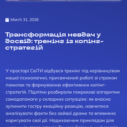
March 31, 2026
Трансформація невдач у
досвід: тренінг із копінг-
стратегій
У просторі СвіТИ відбувся тренінг під керівництвом
нашої психологині, присвячений роботі зі страхом
помилок та формуванню ефективних копінг-
стратегій. Підлітки розбирали покрокові алгоритми
самодопомоги у складних ситуаціях: як вчасно
зупинити гостру емоційну реакцію, навчитися
аналізувати факти без зайвої драми та впевнено
коригувати свої дії. Надихаючим прикладом для