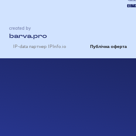
на
ска
created by
barva.pro
IP-data партнер IPInfo.io
Публічна оферта