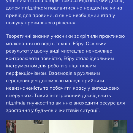
учасників стала історія Томаса Едісона, чий досвід
допоміг підліткам подивитися на невдачі не як на
привід для провини, а як на необхідний етап у
пошуку правильного рішення.
Теоретичні знання учасники закріпили практикою
малювання на воді в техніці Ебру. Оскільки
результат у цьому виді мистецтва неможливо
контролювати повністю, Ебру стало ідеальним
інструментом для роботи з підлітковим
перфекціонізмом. Взаємодія з рухливим
середовищем допомогла молоді прийняти
невизначеність та побачити красу у випадкових
візерунках. Такий інтегрований досвід вчить
підлітків гнучкості та вмінню знаходити ресурс для
зростання у будь-якій життєвій ситуації.