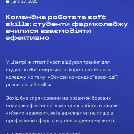
June 13, 2025
Командна робота та soft
skills: студенти фармколеджу
вчилися взаємодіяти
ефективно
У Центрі життєстійкості відбувся тренінг для
студентів Житомирського фармацевтичного
коледжу на тему: «Основи командної взаємодії:
розвиток soft skills».
Захід був спрямований на розвиток базових
навичок ефективної командної роботи, а також
«мʼяких навичок», які є важливими не лише в
професійній сфері, а й у повсякденному житті:
взаєморозуміння в колективі,