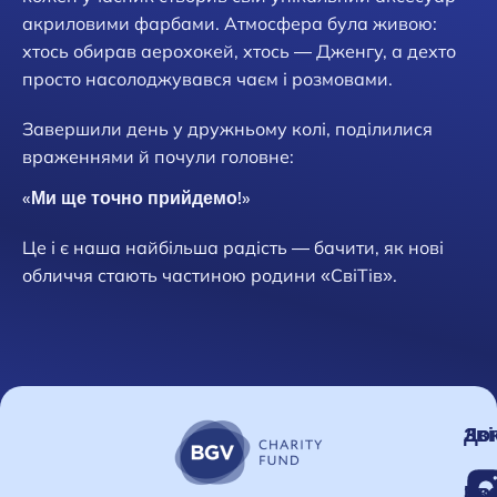
акриловими фарбами. Атмосфера була живою:
хтось обирав аерохокей, хтось — Дженгу, а дехто
просто насолоджувався чаєм і розмовами.
Завершили день у дружньому колі, поділилися
враженнями й почули головне:
«Ми ще точно прийдемо!»
Це і є наша найбільша радість — бачити, як нові
обличчя стають частиною родини «СвіТів».
Зві
До
Но
Зв