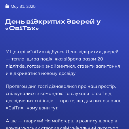
May 31, 2025
День відкритих дверей у
«СвіТах»
У Центрі «СвіТи» відбувся День відкритих дверей
— тепла, щира подія, яка зібрала разом 20
підлітків, готових знайомитися, ставити запитання
й відкриватися новому досвіду.
Протягом дня гості дізнавалися про наш простір,
спілкувалися з командою та слухали історії від
досвідчених світівців — про те, що для них означає
«СвіТи» і чому вони тут.
А ще — творили! На майстерці з розпису шоперів
кожен учасник створив свій унікальний аксесуар