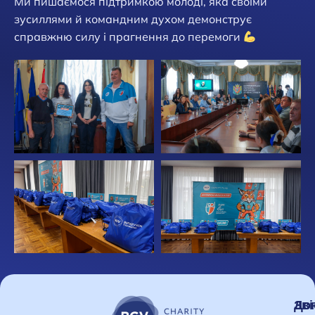
Ми пишаємося підтримкою молоді, яка своїми
зусиллями й командним духом демонструє
справжню силу і прагнення до перемоги
Зві
До