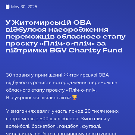
May 30, 2025
У Житомирській ОВА
відбулося нагородження
переможців обласного етапу
проєкту «Пліч-о-пліч» за
підтримки BGV Charity Fund
30 травня у приміщенні Житомирської ОВА
відбулося урочисте нагородження переможців
обласного етапу проєкту «Пліч-о-пліч.
Всеукраїнські шкільні ліги»
У змаганнях взяли участь понад 20 тисяч юних
спортсменів з 500 шкіл області. Змагалися у
волейболі, баскетболі, гандболі, футзалі,
чирлідингу, регбі та спортивному орієнтуванні.