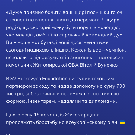
«Дуже приємно бачити ваші щирі посмішки та очі,
сповнені натхнення і жаги до перемоги. Я щиро
радію, що сьогодні можу бути поруч із молоддю,
яка має цілі, амбіції та справжній командний дух.
Ви – наше майбутнє, і ваші досягнення вже
сьогодні надихають інших. Кожен із вас – чемпіон,
незалежно від результатів змагань», – наголосив
начальник Житомирської ОВА Віталій Бунечко.
BGV Butkevych Foundation виступив головним
партнером заходу та надав допомогу на суму 700
тис грн, забезпечивши переможців спортивною
формою, інвентарем, медалями та дипломами.
Цього року 18 команд із Житомирщини
продовжать боротьбу на всеукраїнському рівні