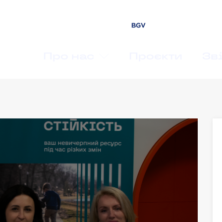
Про нас
Проєкти
Зві