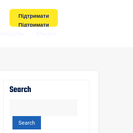
Підтримати
тність
Мерч
Search
Search