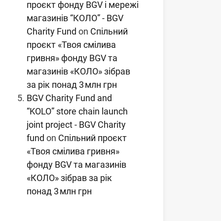
проєкт фонду BGV і мережі
магазинів “КОЛО” - BGV
Charity Fund
on
Спільний
проєкт «Твоя смілива
гривня» фонду BGV та
магазинів «КОЛО» зібрав
за рік понад 3 млн грн
BGV Charity Fund and
“KOLO” store chain launch
joint project - BGV Charity
fund
on
Спільний проєкт
«Твоя смілива гривня»
фонду BGV та магазинів
«КОЛО» зібрав за рік
понад 3 млн грн