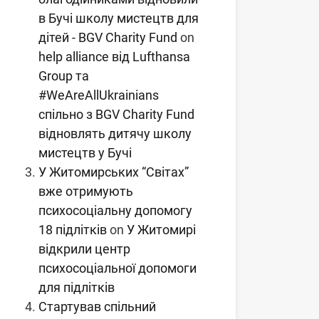
в Бучі школу мистецтв для
дітей - BGV Charity Fund
on
help alliance від Lufthansa
Group та
#WeAreAllUkrainians
спільно з BGV Charity Fund
відновлять дитячу школу
мистецтв у Бучі
У Житомирських “Світах”
вже отримують
психосоціальну допомогу
18 підлітків
on
У Житомирі
відкрили центр
психосоціальної допомоги
для підлітків
Стартував спільний