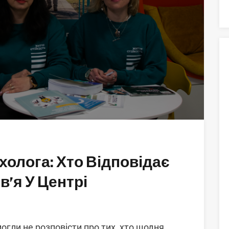
холога: Хто Відповідає
’я У Центрі
могли не розповісти про тих, хто щодня