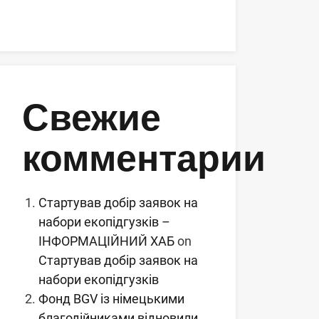
Свежие
комментарии
Стартував добір заявок на
набори екопідгузків –
ІНФОРМАЦІЙНИЙ ХАБ
on
Стартував добір заявок на
набори екопідгузків
Фонд BGV із німецькими
благодійниками відновили