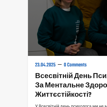
23.04.2025
0 Comments
Всесвітній День Пси
За Ментальне Здоров
Життєстійкості?
У Всесвітній день психолога ми не 