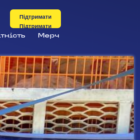
Підтримати
тність
Мерч