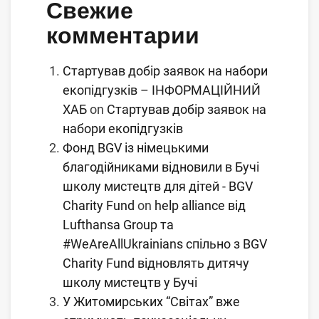
Свежие
комментарии
Стартував добір заявок на набори
екопідгузків – ІНФОРМАЦІЙНИЙ
ХАБ
on
Стартував добір заявок на
набори екопідгузків
Фонд BGV із німецькими
благодійниками відновили в Бучі
школу мистецтв для дітей - BGV
Charity Fund
on
help alliance від
Lufthansa Group та
#WeAreAllUkrainians спільно з BGV
Charity Fund відновлять дитячу
школу мистецтв у Бучі
У Житомирських “Світах” вже