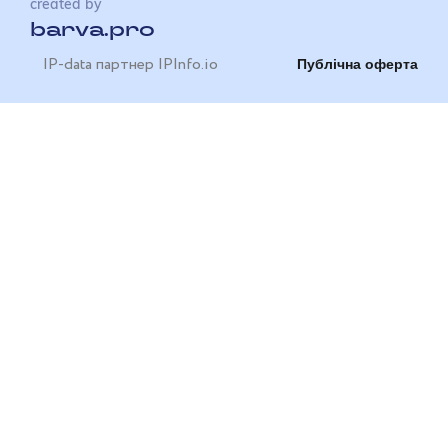
created by
barva.pro
IP-data партнер IPInfo.io
Публічна оферта