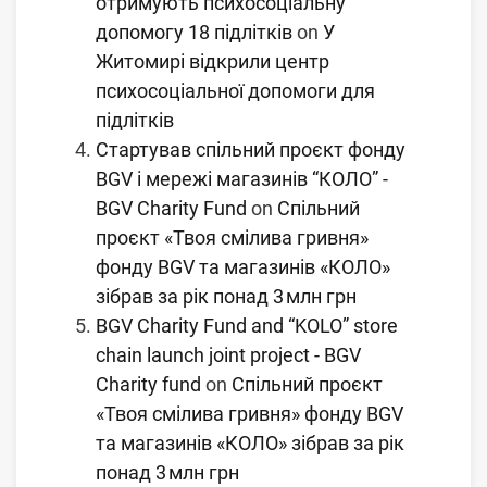
отримують психосоціальну
допомогу 18 підлітків
on
У
Житомирі відкрили центр
психосоціальної допомоги для
підлітків
Стартував спільний проєкт фонду
BGV і мережі магазинів “КОЛО” -
BGV Charity Fund
on
Спільний
проєкт «Твоя смілива гривня»
фонду BGV та магазинів «КОЛО»
зібрав за рік понад 3 млн грн
BGV Charity Fund and “KOLO” store
chain launch joint project - BGV
Charity fund
on
Спільний проєкт
«Твоя смілива гривня» фонду BGV
та магазинів «КОЛО» зібрав за рік
понад 3 млн грн